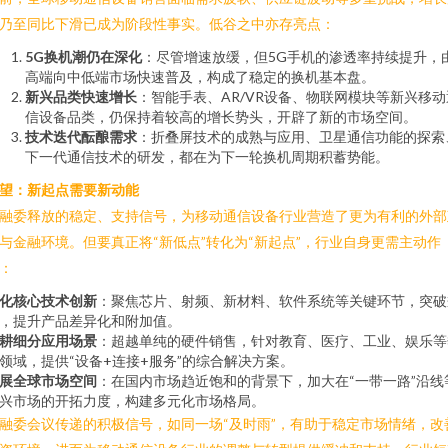
乃至同比下滑已成为阶段性事实。低谷之中亦存亮点：
5G换机潮仍在深化
：尽管增速放缓，但5G手机的渗透率持续提升，
高端向中低端市场快速普及，构成了稳定的换机基本盘。
新兴品类快速增长
：智能手表、AR/VR设备、物联网模块等新兴移动
信设备品类，仍保持着较高的增长势头，开辟了新的市场空间。
技术迭代酝酿需求
：折叠屏技术的成熟与应用、卫星通信功能的探索
下一代通信技术的研发，都在为下一轮换机周期积蓄势能。
望：新起点需要新动能
融委释放的稳定、支持信号，为移动通信设备行业营造了更为有利的外部
与金融环境。但要真正将“新低点”转化为“新起点”，行业自身更需主动作
：
化核心技术创新
：聚焦芯片、射频、新材料、软件系统等关键环节，突破
，提升产品差异化和附加值。
耕细分应用场景
：超越单纯的硬件销售，针对教育、医疗、工业、娱乐等
领域，提供“设备+连接+服务”的综合解决方案。
展全球市场空间
：在国内市场趋近饱和的背景下，加大在“一带一路”沿线
兴市场的开拓力度，构建多元化市场格局。
融委会议传递的积极信号，如同一场“及时雨”，有助于稳定市场情绪，改