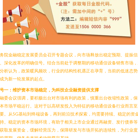
务院金融稳定发展委员会召开专题会议，向市场释放出稳定预期、提振信
、深化改革的明确信号。结合当前处于调整期的移动通信设备销售市场，
分析认为，政策暖风频吹，行业的结构性机遇正在孕育，当前的低迷态势
成为新一轮发展的起点。
号一：维护资本市场稳定，为科技企业融资提供支撑
融委会议强调，要积极出台对市场有利的政策，慎重出台收缩性政策，保
本市场平稳运行。这对于以高研发投入为特征的移动通信设备行业而言至
要。从5G基站到终端设备，再到前沿技术探索，均需要持续、稳定的资
持。稳定的资本市场环境，有助于相关上市企业通过再融资、发行债券等
获取发展资金，缓解经营压力，保障研发与市场开拓的连续性，为行业度
前周期、储备未来技术动能奠定基础。