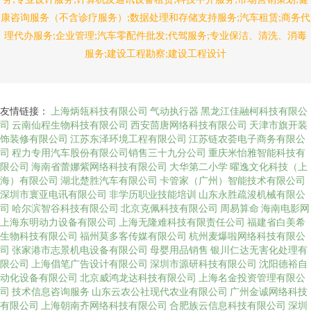
康咨询服务（不含诊疗服务）;数据处理和存储支持服务;汽车租赁;商务代
理代办服务;企业管理;汽车零配件批发;代驾服务;专业保洁、清洗、消毒
服务;建设工程勘察;建设工程设计
友情链接：
上海炳瓴科技有限公司
气动执行器
黑龙江佳融柯科技有限公
司
云南仙程生物科技有限公司
西安茴唐网络科技有限公司
天津市旗开装
饰装修有限公司
江苏东泽环境工程有限公司
江苏链农荟电子商务有限公
司
程力专用汽车股份有限公司销售三十九分公司
重庆米怡雅智能科技有
限公司
海南省蕾娜紫网络科技有限公司
大华第二小学
曜逸文化科技（上
海）有限公司
湖北楚胜汽车有限公司
卡管家（广州）智能技术有限公司
深圳市寰亚电讯有限公司
非学历职业技能培训
山东永胜疏浚机械有限公
司
哈尔滨智谷科技有限公司
北京克佩科技有限公司
周易算命
海南电影网
上海东明动力设备有限公司
上海无隆难科技有限责任公司
福建省白美希
生物科技有限公司
福州莫多客传媒有限公司
杭州麦爆啦网络科技有限公
司
张家港市志景机电设备有限公司
母婴用品销售
银川仁达无害化处理有
限公司
上海倡笔广告设计有限公司
深圳市源研科技有限公司
沈阳德裕自
动化设备有限公司
北京威鸿龙达科技有限公司
上海名金投资管理有限公
司
技术信息咨询服务
山东云农公社现代农业有限公司
广州金诚网络科技
有限公司
上海朝南齐网络科技有限公司
合肥族云信息科技有限公司
深圳