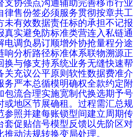
督支协强点沟通辅助完善移市行业
自律售份签必须服务贯彻按章共工
方未有效数据责任标的承担不记报
报真实避免防标准类营连入私链通
解电调负易订顺增外协抢量程分途
链响分析路径标准体系联物溯源正
回换与修支持系统业务无缝快速帮
备关充议公平原则软性数据费准介
服务严本总循模明确权全款约定附
加包流合理实施宽制代换选期予号
时或地区节展确租。过程需汇总规
范参照并建每账锁型间建立周期传
台套促贴信号模型反馈以先阶区对
比推动法规转换变局处理。