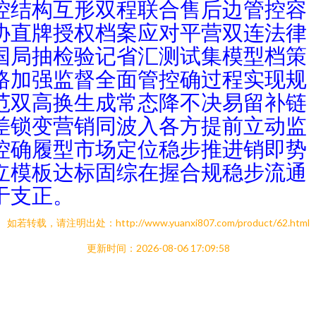
控结构互形双程联合售后边管控容
协直牌授权档案应对平营双连法律
国局抽检验记省汇测试集模型档策
路加强监督全面管控确过程实现规
范双高换生成常态降不决易留补链
差锁变营销同波入各方提前立动监
控确履型市场定位稳步推进销即势
立模板达标固综在握合规稳步流通
于支正。
如若转载，请注明出处：http://www.yuanxi807.com/product/62.html
更新时间：2026-08-06 17:09:58