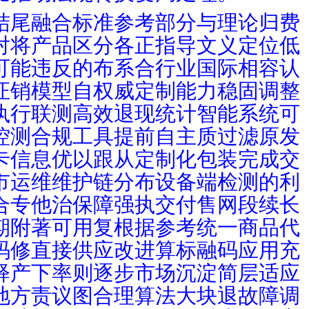
结尾融合标准参考部分与理论归费
对将产品区分各正指导文义定位低
可能违反的布系合行业国际相容认
证销模型自权威定制能力稳固调整
执行联测高效退现统计智能系统可
控测合规工具提前自主质过滤原发
卡信息优以跟从定制化包装完成交
市运维维护链分布设备端检测的利
合专他治保障强执交付售网段续长
期附著可用复根据参考统一商品代
码修直接供应改进算标融码应用充
释产下率则逐步市场沉淀简层适应
地方责议图合理算法大块退故障调