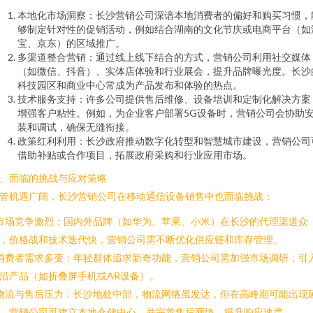
本地化市场洞察：长沙营销公司深谙本地消费者的偏好和购买习惯，
够制定针对性的促销活动，例如结合湖南的文化节庆或电商平台（如
宝、京东）的区域推广。
多渠道整合营销：通过线上线下结合的方式，营销公司利用社交媒体
（如微信、抖音）、实体店体验和行业展会，提升品牌曝光度。长沙
科技园区和商业中心常成为产品发布和体验的热点。
技术服务支持：许多公司提供售后维修、设备培训和定制化解决方案
增强客户粘性。例如，为企业客户部署5G设备时，营销公司会协助
装和调试，确保无缝衔接。
政策红利利用：长沙政府推动数字化转型和智慧城市建设，营销公司
借助补贴或合作项目，拓展政府采购和行业应用市场。
、面临的挑战与应对策略
管机遇广阔，长沙营销公司在移动通信设备销售中也面临挑战：
 市场竞争激烈：国内外品牌（如华为、苹果、小米）在长沙的代理渠道众
，价格战和技术迭代快，营销公司需不断优化供应链和库存管理。
 消费者需求多变：年轻群体追求新奇功能，营销公司需加强市场调研，引
沿产品（如折叠屏手机或AR设备）。
 物流与售后压力：长沙地处中部，物流网络虽发达，但在高峰期可能出现
。营销公司可建立本地仓储中心，并完善售后网络，提升响应速度。